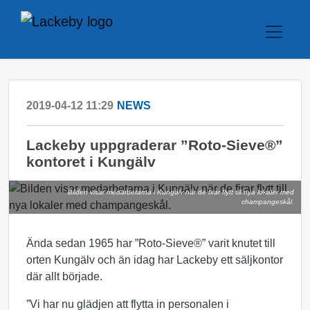
2019-04-12 11:29
NEWS
Lackeby uppgraderar ”Roto-Sieve®”
kontoret i Kungälv
Bilden visar medarbetarna i Kungälv när de firar flytt till nya lokaler med
champangeskål.
Ända sedan 1965 har ”Roto-Sieve®” varit knutet till
orten Kungälv och än idag har Lackeby ett säljkontor
där allt började.
”Vi har nu glädjen att flytta in personalen i